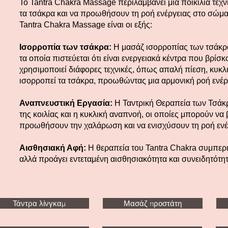
Το Tantra Chakra Massage περιλαμβάνει μια ποικιλία τεχ
τα τσάκρα και να προωθήσουν τη ροή ενέργειας στο σώμα.
Tantra Chakra Massage είναι οι εξής:
Ισορροπία των τσάκρα:
Η μασάζ ισορροπίας των τσάκρα 
τα οποία πιστεύεται ότι είναι ενεργειακά κέντρα που βρί
χρησιμοποιεί διάφορες τεχνικές, όπως απαλή πίεση, κυκλικέ
ισορροπεί τα τσάκρα, προωθώντας μια αρμονική ροή ενέρ
Αναπνευστική Εργασία:
Η Ταντρική Θεραπεία των Τσάκρ
της κοιλίας και η κυκλική αναπνοή, οι οποίες μπορούν ν
προωθήσουν την χαλάρωση και να ενισχύσουν τη ροή ενέ
Αισθησιακή Αφή:
Η θεραπεία του Tantra Chakra συμπεριλ
αλλά προάγει εντεταμένη αισθησιακότητα και συνειδητότητ
Τάντρα λίνγκαμ
Μασάζ προστάτη