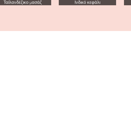
Ταϊλανδέζικο μασάζ
Ινδικό κεφάλι
Ιλίσια, Αθήνα
Πλησίον Μετρό Μουσικής
tantratouchathens@gmail.com
Τηλ: 0030 698 335 9956