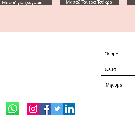
Μασάζ Τάντρα Τσάκρα
Μασάζ για ζευγάρια
Ανοιχτά καθημερινά μέχρι τη 1:00 τα
μεσάνυχτα
Μόνο με ραντεβού